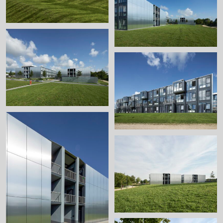
+
+
+
+
+