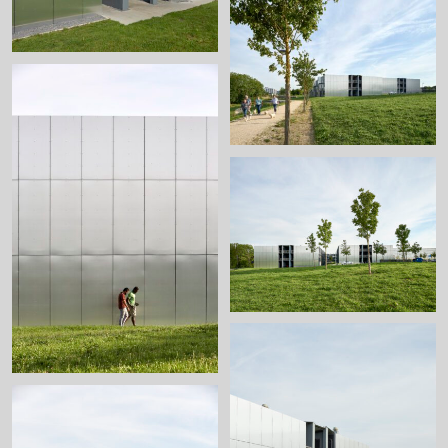
+
+
+