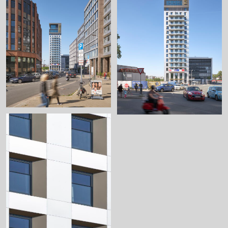
+
+
+