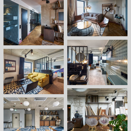
+
+
+
+
+
+