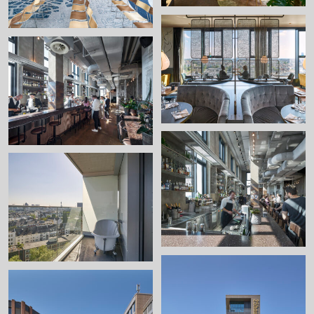
+
+
+
+